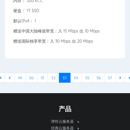
内存： 32G ECC
硬盘： 1T SSD
默认IPv4： 1
赠送中国大陆峰值带宽：入 15 Mbps 出 10 Mbps
赠送国际独享带宽：入 30 Mbps 出 20 Mbps
49
50
51
52
53
54
55
56
57
产品
弹性云服务器
经典云服务器